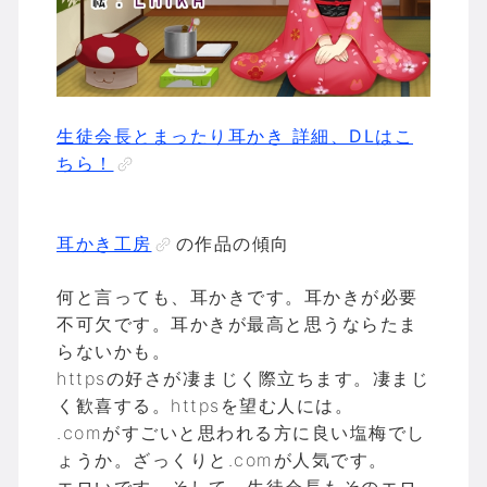
生徒会長とまったり耳かき 詳細、DLはこ
ちら！
耳かき工房
の作品の傾向
何と言っても、耳かきです。耳かきが必要
不可欠です。耳かきが最高と思うならたま
らないかも。
httpsの好さが凄まじく際立ちます。凄まじ
く歓喜する。httpsを望む人には。
.comがすごいと思われる方に良い塩梅でし
ょうか。ざっくりと.comが人気です。