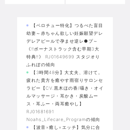
【ベロチュー特化】つるぺた盲目
幼妻～赤ちゃん欲しい妊娠願望デレ
デレアピールで孕ませ逆レ●プ～
《‼ボーナストラック含む早期3大
特典‼》 RJ01649699 スタジオり
ふれぼの傾向
【3時間48分】大丈夫、溶けて。
疲れた貴方を癒やす雨宿りサロンセ
ラピー【CV.黒木ほの香/囁き・オイ
ルマッサージ・耳かき・炭酸ムー
ス・耳ふー・両耳癒やし】
RJ01681691
Noahs_Lifecare_Programの傾向
【波音×癒し×エッチ】気分に合