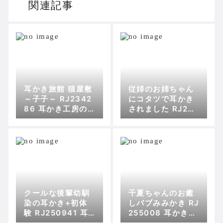
関連記事
耳かき旅館 猫屋敷
従姉のお姉ちゃん
～子子～ RJ2342
にコタツで耳かき
86 耳かき工房の
されました RJ248
傾向
806 耳かき工房の
傾向
クールな後輩幼馴
千夏ちゃんのお癒
染の耳かき+初体
しバブみみかき RJ
験 RJ250941 耳
255008 耳かき工
かき工房の傾向
房の傾向