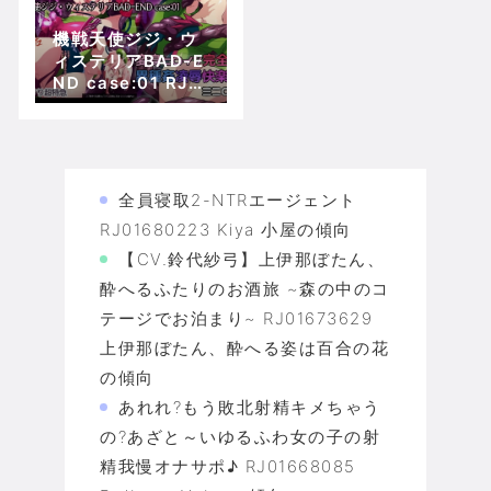
機戦天使ジジ・ウ
ィステリアBAD-E
ND case:01 RJ3
98600 貧乏ゆす
り超特急の傾向
全員寝取2-NTRエージェント
RJ01680223 Kiya 小屋の傾向
【CV.鈴代紗弓】上伊那ぼたん、
酔へるふたりのお酒旅 ~森の中のコ
テージでお泊まり~ RJ01673629
上伊那ぼたん、酔へる姿は百合の花
の傾向
あれれ?もう敗北射精キメちゃう
の?あざと～いゆるふわ女の子の射
精我慢オナサポ♪ RJ01668085