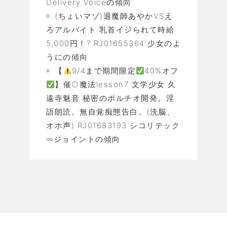
Delivery Voiceの傾向
(ちょいマゾ)退魔師あやかVSえ
ろアルバイト 乳首イジられて時給
5,000円！? RJ01655364 少女のよ
うにの傾向
【
9/4まで期間限定
40%オフ
】催○魔法lesson7 文学少女 久
遠寺魅音 秘密のポルチオ開発。淫
語朗読。無自覚痴態告白。(洗脳、
オホ声) RJ01683193 シコリテック
∞ジョイントの傾向