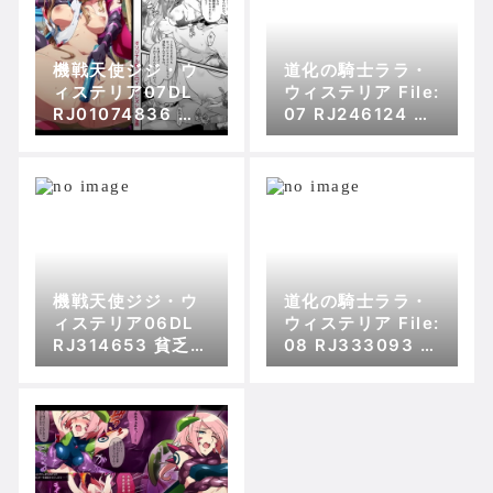
機戦天使ジジ・ウ
道化の騎士ララ・
ィステリア07DL
ウィステリア File:
RJ01074836 貧
07 RJ246124 貧
乏ゆすり超特急の
乏ゆすり超特急の
傾向
傾向
機戦天使ジジ・ウ
道化の騎士ララ・
ィステリア06DL
ウィステリア File:
RJ314653 貧乏ゆ
08 RJ333093 貧
すり超特急の傾向
乏ゆすり超特急の
傾向