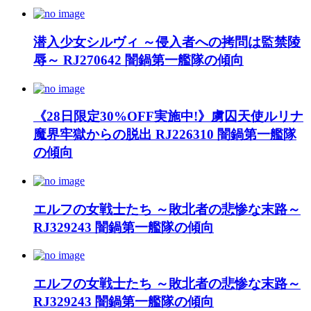
潜入少女シルヴィ ～侵入者への拷問は監禁陵
辱～ RJ270642 闇鍋第一艦隊の傾向
《28日限定30%OFF実施中!》虜囚天使ルリナ
魔界牢獄からの脱出 RJ226310 闇鍋第一艦隊
の傾向
エルフの女戦士たち ～敗北者の悲惨な末路～
RJ329243 闇鍋第一艦隊の傾向
エルフの女戦士たち ～敗北者の悲惨な末路～
RJ329243 闇鍋第一艦隊の傾向