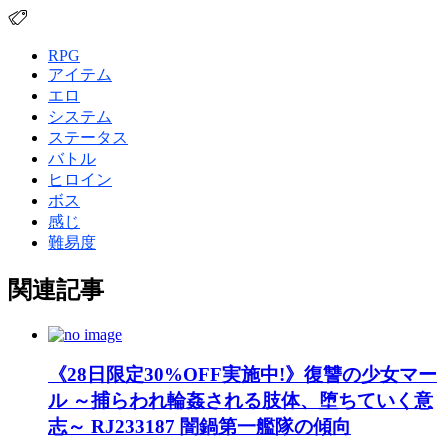
RPG
アイテム
エロ
システム
ステータス
バトル
ヒロイン
ボス
感じ
難易度
関連記事
《28日限定30%OFF実施中!》復讐の少女マー
ル ～捕らわれ輪姦される肢体、堕ちていく意
志～ RJ233187 闇鍋第一艦隊の傾向