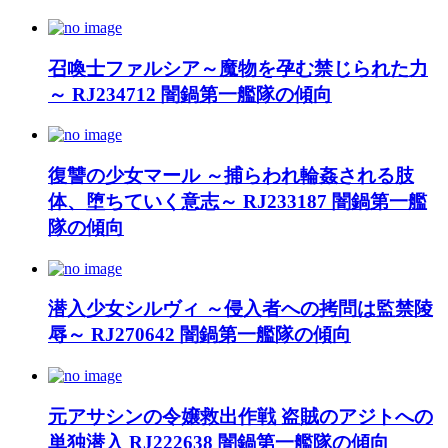
召喚士ファルシア～魔物を孕む禁じられた力
～ RJ234712 闇鍋第一艦隊の傾向
復讐の少女マール ～捕らわれ輪姦される肢
体、堕ちていく意志～ RJ233187 闇鍋第一艦
隊の傾向
潜入少女シルヴィ ～侵入者への拷問は監禁陵
辱～ RJ270642 闇鍋第一艦隊の傾向
元アサシンの令嬢救出作戦 盗賊のアジトへの
単独潜入 RJ222638 闇鍋第一艦隊の傾向