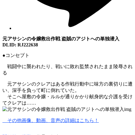
元アサシンの令嬢救出作戦 盗賊のアジトへの単独潜入
DLID: RJ222638
●コンセプト
戦闘中に襲われたり、戦いに敗れ監禁されたまま陵辱され
る
元アサシンのクレアはある作戦行動中に味方の裏切りに遭
い、深手を負って町に倒れていた。
そこへ屋敷の令嬢・ルルが通りかかり献身的な介護を受け
てクレアは……
その他画像、動画、音声の詳細はこちら！