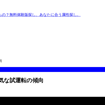
もの？無料体験版探し、あなたに合う属性探し。
向
 狂気な試運転の傾向