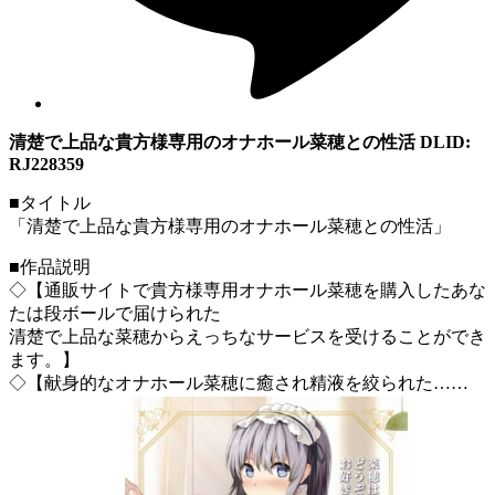
清楚で上品な貴方様専用のオナホール菜穂との性活 DLID:
RJ228359
■タイトル
「清楚で上品な貴方様専用のオナホール菜穂との性活」
■作品説明
◇【通販サイトで貴方様専用オナホール菜穂を購入したあな
たは段ボールで届けられた
清楚で上品な菜穂からえっちなサービスを受けることができ
ます。】
◇【献身的なオナホール菜穂に癒され精液を絞られた……