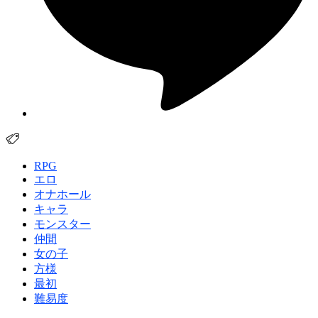
RPG
エロ
オナホール
キャラ
モンスター
仲間
女の子
方様
最初
難易度