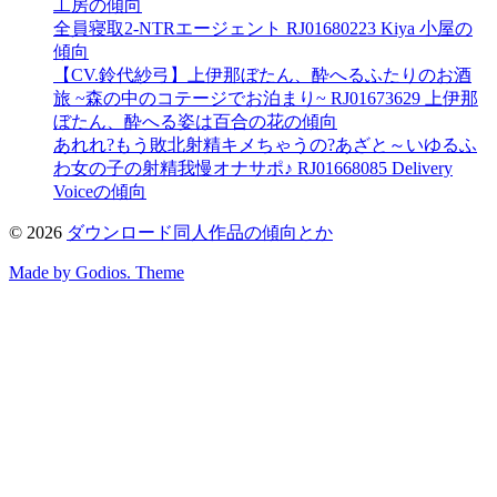
工房の傾向
全員寝取2-NTRエージェント RJ01680223 Kiya 小屋の
傾向
【CV.鈴代紗弓】上伊那ぼたん、酔へるふたりのお酒
旅 ~森の中のコテージでお泊まり~ RJ01673629 上伊那
ぼたん、酔へる姿は百合の花の傾向
あれれ?もう敗北射精キメちゃうの?あざと～いゆるふ
わ女の子の射精我慢オナサポ♪ RJ01668085 Delivery
Voiceの傾向
©
2026
ダウンロード同人作品の傾向とか
Made by Godios. Theme