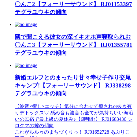
〇んこ2【フォーリーサウンド】 RJ01153397
テグラユウキの傾向
隣で聞こえる彼女の深イキオホ声寝取られお
〇んこ3【フォーリーサウンド】 RJ01355781
テグラユウキの傾向
新婚エルフとのまったり甘々幸せ子作り交尾
キャンプ!【フォーリーサウンド】 RJ338298
テグラユウキの傾向
【波音×癒し×エッチ】気分に合わせて癒されor抜き有
りデトックス♡ 舐め音も波音も全てが気持ちいい海沿
いの民宿で最上級の夏休み♪【6時間↑】 RJ01683436 シ
ロクマの嫁の傾向
これがルルゥのまちづくりっ！ RJ01652728 あぷりこ