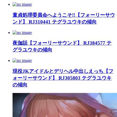
童貞処理委員会へようこそ!!【フォーリーサウ
ンド】 RJ310441 テグラユウキの傾向
夜伽話【フォーリーサウンド】 RJ384577 テ
グラユウキの傾向
現役JKアイドルとデリヘル中出しえっち【フ
ォーリーサウンド】 RJ305803 テグラユウキ
の傾向