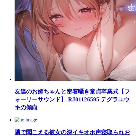
友達のお姉ちゃんと密着囁き童貞卒業式【フ
ォーリーサウンド】 RJ01126595 テグラユウ
キの傾向
隣で聞こえる彼女の深イキオホ声寝取られお