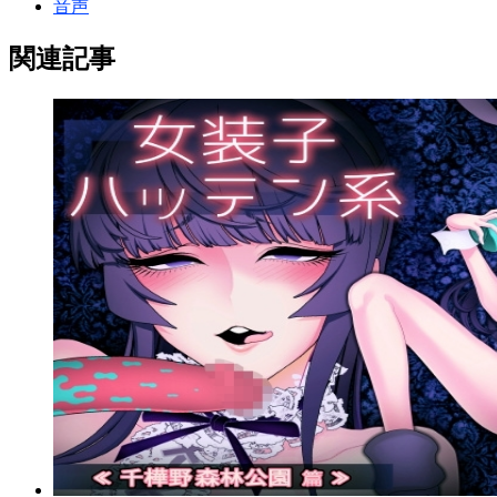
RPG
エロ
キャラ
シリーズ
ボリューム
前作
女の子
感じ
難易度
音声
関連記事