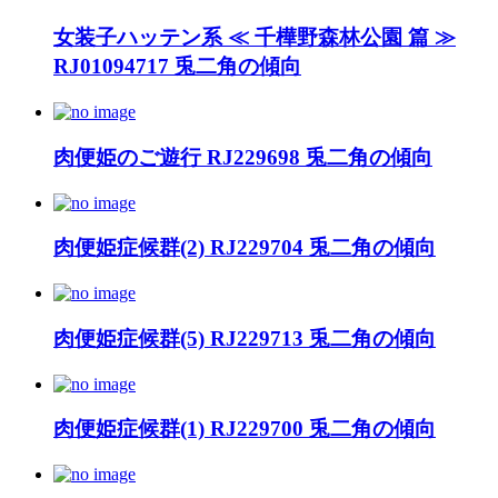
女装子ハッテン系 ≪ 千樺野森林公園 篇 ≫
RJ01094717 兎二角の傾向