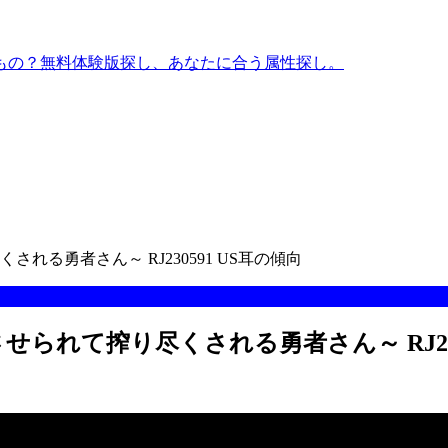
もの？無料体験版探し、あなたに合う属性探し。
る勇者さん～ RJ230591 US耳の傾向
れて搾り尽くされる勇者さん～ RJ2305