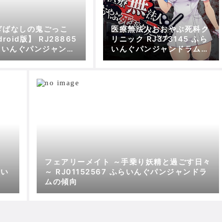
ぎばなしの鬼ごっこ
医療無法人おおやぶ死科ク
roid版】 RJ28865
リニック RJ373145 ふら
ふらいんぐパンジャンド
いんぐパンジャンドラムの
の傾向
傾向
フェアリーメイト ～手乗り妖精と過ごす日々
らい
～ RJ01152567 ふらいんぐパンジャンドラ
ムの傾向