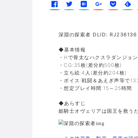
深淵の探索者 DLID: RJ236136
◆基本情報
・Hで骨太なハクスラダンジョン
・CG:35枚(差分約500枚)
・立ち絵:4人(差分約204枚)
・ボイス:戦闘＆あえぎ声等で13
・想定プレイ時間:15～25時間
◆あらすじ
姫騎士オヴェリアは国王を救うた