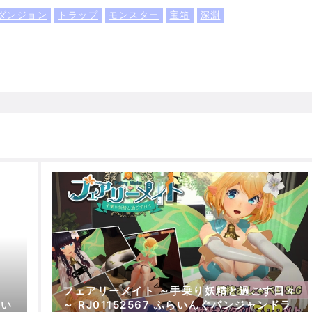
ダンジョン
トラップ
モンスター
宝箱
深淵
フェアリーメイト ～手乗り妖精と過ごす日々
らい
～ RJ01152567 ふらいんぐパンジャンドラ