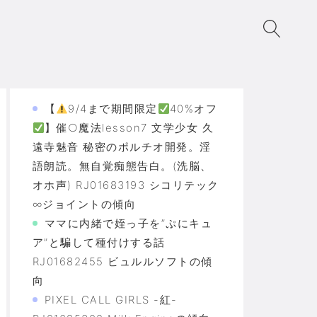
【
9/4まで期間限定
40%オフ
】催○魔法lesson7 文学少女 久
遠寺魅音 秘密のポルチオ開発。淫
語朗読。無自覚痴態告白。(洗脳、
オホ声) RJ01683193 シコリテック
∞ジョイントの傾向
ママに内緒で姪っ子を”ぷにキュ
ア”と騙して種付けする話
RJ01682455 ビュルルソフトの傾
向
PIXEL CALL GIRLS -紅-