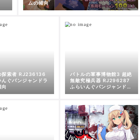
ムの傾向
探索者 RJ236136
パトルの軍事博物館3 超絶
いんぐパンジャンドラ
無敵究極兵器 RJ296287
傾向
ふらいんぐパンジャンドラ
ムの傾向