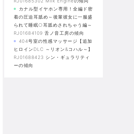
RJ01685302 Milk Engineの傾向
カナル型イヤホン専用！全編ド密
着の圧迫耳舐め～後輩彼女に一服盛
られて睡眠○耳舐めされちゃう編～
RJ01684109 舌ノ音工房の傾向
404号室の性感マッサージ【追加
ヒロインDLC ～リオン&コハル～】
RJ01688423 シン・ギュラリティ
ーの傾向