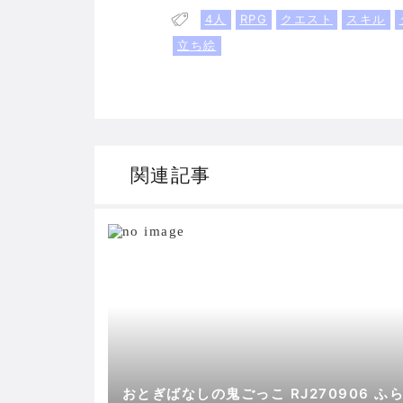
4人
RPG
クエスト
スキル
立ち絵
関連記事
おとぎばなしの鬼ごっこ RJ270906 ふ