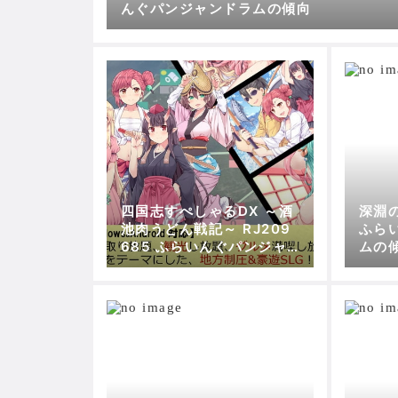
んぐパンジャンドラムの傾向
四国志すぺしゃるDX ～酒
深淵の
池肉うどん戦記～ RJ209
ふら
685 ふらいんぐパンジャ
ムの
ンドラムの傾向