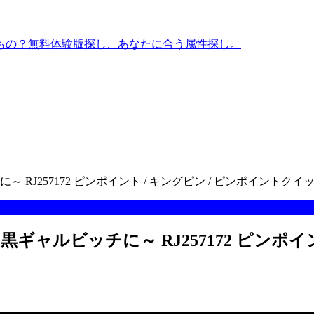
もの？無料体験版探し、あなたに合う属性探し。
J257172 ピンポイント / キングピン / ピンポイントクイ
ルビッチに～ RJ257172 ピンポイン