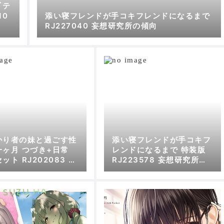
『テ
10
添い寝フレンドが手コキフレンドになるまで
RJ227040 妄想研究所の傾向
かり者の妹と過ごす性
添い寝フレンドが手コキフ
一ヶ月 つづき+日常
レンドになるまで 特装版
ット RJ202083 妄
RJ223578 妄想研究所の
究所の傾向
傾向