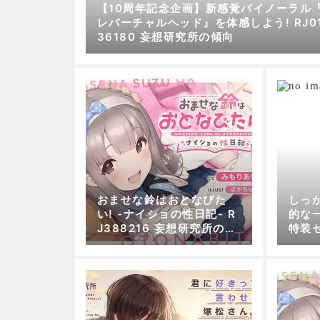
【10周年記念企画】新感覚バイノーラル
レバーチャルヘッド』を体感しよう! RJ0
36180 妄想研究所の傾向
おませな鈴はおとなびた
しっ
い! -ナイショの性日記- R
的な
J388216 妄想研究所の傾
特装セ
向
想研