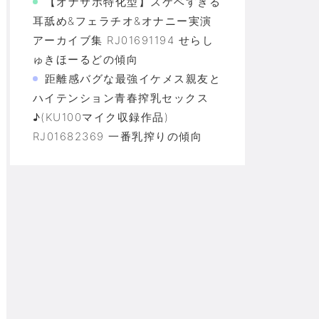
【オナサポ特化型】スケベすぎる
耳舐め&フェラチオ&オナニー実演
アーカイブ集 RJ01691194 せらし
ゅきほーるどの傾向
距離感バグな最強イケメス親友と
ハイテンション青春搾乳セックス
♪(KU100マイク収録作品)
RJ01682369 一番乳搾りの傾向