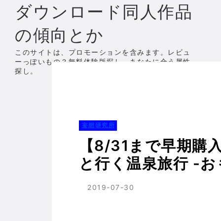
ダウンロード同人作品
の傾向とか
このサイトは、プロモーションを含みます。レビュ
ーっぽいもの？無料体験版探し、あなたに合う属性
探し。
ホーム
妄想研究所
【8/31まで早期購入特典同梱】添
妄想研究所
【8/31まで早期
と行く温泉旅行 -
リー】 RJ25915
2019-07-30