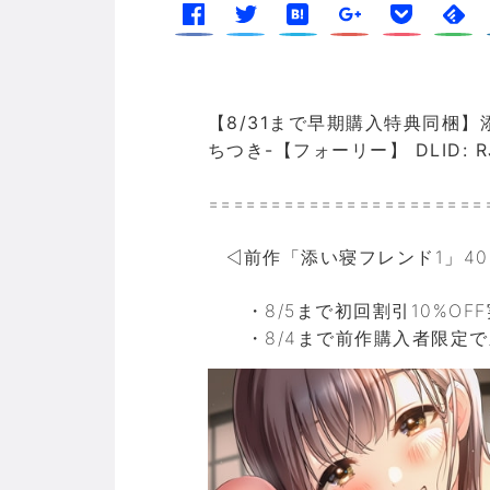
【8/31まで早期購入特典同梱
ちつき-【フォーリー】 DLID: RJ
======================
◁前作「添い寝フレンド1」4000
・8/5まで初回割引10%OFF
・8/4まで前作購入者限定で新