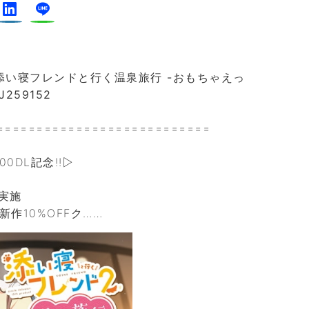
】添い寝フレンドと行く温泉旅行 -おもちゃえっ
259152
===========================
DL記念!!▷
実施
作10%OFFク……