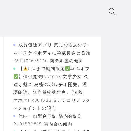
成長促進アプリ 気になるあの子
をドスケベボディに急成長させる話
♡ RJ01678910 肉テル屋の傾向
【
9/4まで期間限定
40%オフ
】催○魔法lesson7 文学少女 久
遠寺魅音 秘密のポルチオ開発。淫
語朗読。無自覚痴態告白。(洗脳、
オホ声) RJ01683193 シコリテック
∞ジョイントの傾向
体内・肉壁合同誌 腸内会誌8
RJ01689818 腸内会の傾向