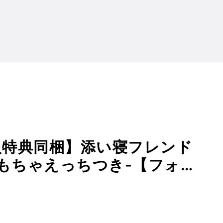
い寝フレンドと行く温泉旅行 -おもちゃえっちつき-【フォーリー】 RJ259152 妄想研究所の傾向
購入特典同梱】添い寝フレンド
おもちゃえっちつき-【フォー
2 妄想研究所の傾向