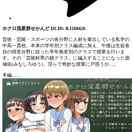
ホクロ流星群せかんど DLID: RJ260426
芸術・芸能・スポーツの各分野に人材を輩出している私学の
中高一貫校。本来の学年別クラス編成に加え、午後は生徒各
自の得意分野に絞った学年無差別のクラスで授業を行いま
す。その「芸能科男の娘クラス」に編入することになった源
城佑(みなしろゆう)。淫らで奇妙な授業に戸惑うが…。
本編……