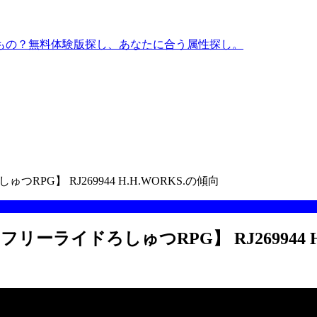
もの？無料体験版探し、あなたに合う属性探し。
ゅつRPG】 RJ269944 H.H.WORKS.の傾向
～【フリーライドろしゅつRPG】 RJ269944 