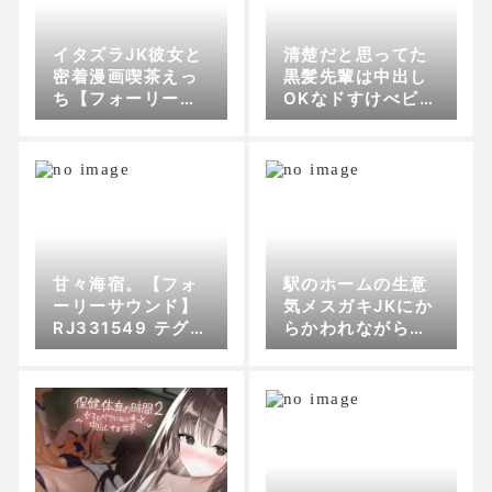
イタズラJK彼女と
清楚だと思ってた
密着漫画喫茶えっ
黒髪先輩は中出し
ち【フォーリーサ
OKなドすけべビッ
ウンド】 RJ0109
チ2【フォーリーサ
3604 テグラユウ
ウンド】 RJ0120
キの傾向
3828 テグラユウ
キの傾向
甘々海宿。【フォ
駅のホームの生意
ーリーサウンド】
気メスガキJKにか
RJ331549 テグラ
らかわれながら童
ユウキの傾向
貞ザーメン搾りと
られる!!【フォー
リーサウンド】 RJ
01015046 テグラ
ユウキの傾向