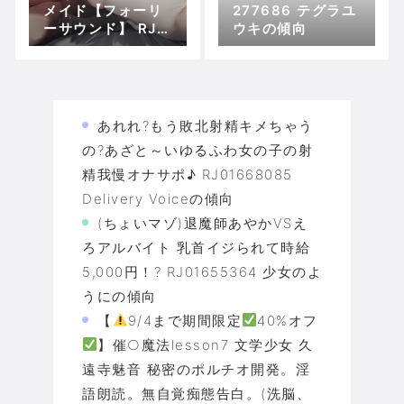
メイド【フォーリ
277686 テグラユ
ーサウンド】 RJ0
ウキの傾向
1064230 テグラ
ユウキの傾向
あれれ?もう敗北射精キメちゃう
の?あざと～いゆるふわ女の子の射
精我慢オナサポ♪ RJ01668085
Delivery Voiceの傾向
(ちょいマゾ)退魔師あやかVSえ
ろアルバイト 乳首イジられて時給
5,000円！? RJ01655364 少女のよ
うにの傾向
【
9/4まで期間限定
40%オフ
】催○魔法lesson7 文学少女 久
遠寺魅音 秘密のポルチオ開発。淫
語朗読。無自覚痴態告白。(洗脳、