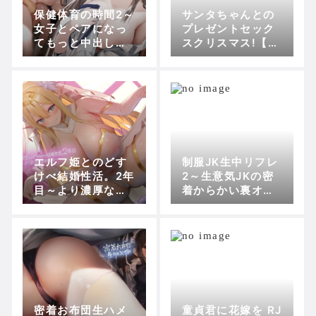
保健体育の時間2～
サンタちゃんとの
女子とペアになっ
プレゼントセック
てもっと中出しす
スクリスマス!【フ
る世界～【フォー
ォーリーサウン
リーサウンド】 RJ
ド】 RJ0100015
01144569 テグラ
4 テグラユウキの
ユウキの傾向
傾向
エルフ姫とのどす
制服JK生中リフレ
けべ結婚性活。2年
2～生意気JKの密
目～より濃厚な結
着からかい裏オプ
婚性活～【フォー
中出し～【フォー
リーサウンド】 RJ
リーサウンド】 RJ
01156255 テグラ
01427468 テグラ
ユウキの傾向
ユウキの傾向
密着お布団生ハメ
童貞君に花嫁を RJ