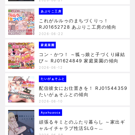
あぷりこ工房
これがルルゥのまちづくりっ！
RJ01652728 あぷりこ工房の傾向
2026-06-22
家庭菜園
コン・かつ！ ～狐っ娘と子づくり縁結
び～ RJ01624849 家庭菜園の傾向
2026-06-12
たいがぁそふと
配信彼女にお仕置きを！ RJ01544359
たいがぁそふとの傾向
2026-06-10
Ayahuasca
頑張るキミとのふたり暮らし ～家出ギ
ャルイチャラブ性活SLG～
RJ01645143 Ayahuascaの傾向
2026-06-08