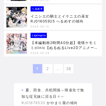
へるめす
イニシエの騎士とイケニエの巫女
RJ01605925 へるめすの傾向
2026-05-10
Lapingris
【本編動画2時間40分超】発情ケモミ
ミclinic【ぬるぬるLive2Dアニメーシ
ョン×豪華声優陣】 RJ01602082
2026-05-09
Lapingrisの傾向
1
2
…
38
夏、田舎、共犯関係～帰省先で無
知な従兄妹に沼る日々～
RJ01679530 かやまり屋の傾向