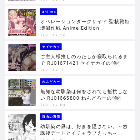
ani-mo
オペレーションダークサイド:聖核戦姫
壊滅作戦 Anime Edition
RJ01657012 ani-moの傾向
2026-07-24
セイナカイ
ご主人様推しのわたしが寝取られるま
で RJ01671421 セイナカイの傾向
2026-07-18
ねんどろー
無知な幼馴染は何をされても抵抗しな
い RJ01665800 ねんどろーの傾向
2026-07-08
湿布の裏側
幼馴染の凪は、好きを隠さない。～放
課後デートとイチャラブえっち～
RJ01661364 湿布の裏側の傾向
2026-07-07