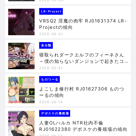
LR-Project
VRSQ2 淫魔の肉牢 RJ01631374 LR-
Projectの傾向
2026-06-01
未分類
寝取られダークエルフのフィーネさん
～僕の知らないダンジョンで起きたコ
ト～ RJ01634061 Elithheart[エリス
2026-05-31
ハート]の傾向
ものつーる
よこしま修行村 RJ01627306 ものつ
ーるの傾向
2026-05-14
デボスケの養殖場
人妻OLハルカ NTR社内不倫
RJ01622380 デボスケの養殖場の傾向
2026-05-12