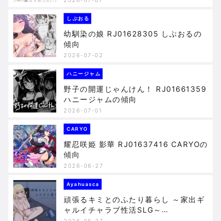
しぷおる
幼馴染の娘 RJ01628305 しぷおるの
傾向
2026-07-02
ハニージャム
野子の開運じゃんけん！ RJ01661359
ハニージャムの傾向
2026-07-01
CARYO
耀忍咲姫 影華 RJ01637416 CARYOの
傾向
2026-06-27
Ayahuasca
頑張るキミとのふたり暮らし ～家出ギ
ャルイチャラブ性活SLG～
RJ01645143 Ayahuascaの傾向
2026-06-27