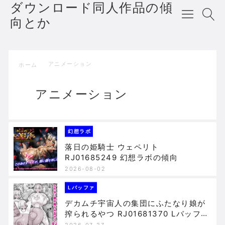
ダウンロード同人作品の傾
向とか
アニメーション
ホーム
アニメーション
幻想ラボ
落日の姫騎士 ウェペリト
RJ01685249 幻想ラボの傾向
2026-08-02
Lバッファ
デカムチ宇宙人の集団にふたなり娘が
搾られるやつ RJ01681370 Lバッファ
の傾向
2026-07-27