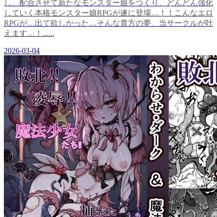
し、配合させて新たなモンスター娘をつくり、どんどん強化
していく本格モンスター娘RPGが遂に登場…！！こんなエロ
RPGが…出て欲しかった…そんな貴方の夢、当サークルが叶
えます…！......
2026-03-04