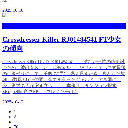
2025-10-16
FT少女
Crossdresser Killer RJ01484541 FT少女
の傾向
Crossdresser Killer DLID: RJ01484541――滅びた一族の仇を討
つため、彼は女装した。暗殺者ルナ。彼はハイエルフ族最後
の生き残りにして、美貌の“男”。燃え尽きた森、奪われた故
郷、蹂躙された仲間。全てを奪ったヴァルドリア帝国に、
今、復讐の刃が突き立つ――。本作は、ダンジョン探索
×Roguelike育成RPG。プレイヤーはキ
2025-10-12
1
2
…
70