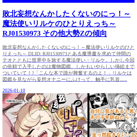
敗北妄想なんかしたくないのにっ！～
魔法使いリルケのひとりえっち～
RJ01530973 その他大勢Zの傾向
敗北妄想なんかしたくないのにっ！～魔法使いリルケのひと
りえっち～ DLID: RJ01530973とある魔導書を求めて仲間の
テオとともに世界中を旅する魔法使い・リルケ。しかし今回
の依頼で入手したのは魔物図鑑、しかもいやらしい挿絵まで
ついていて！?「こんな本で誰が興奮するのよ！」リルケは
図鑑を見ながら妄想オナニーにふけって、触手に乳首......
2026-01-10