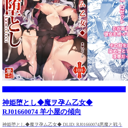
羊小屋
神姫堕とし◆魔ヲ孕ム乙女◆
RJ01660074 羊小屋の傾向
神姫堕とし◆魔ヲ孕ム乙女◆ DLID: RJ01660074悪魔と戦う