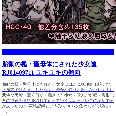
ユキユキ
胎動の檻・聖母体にされた少女達
RJ01409711 ユキユキの傾向
胎動の檻・聖母体にされた少女達 DLID: RJ01409711暗い地
下施設で目を覚ました少女…僅かな灯りと頼りない剣を手に
悲惨な実験・蠢く何か・穢された少女・孕んだ妊婦・異形化
その痕跡を資料を通じて辿っていく…いったいこの場所で何
があったのか?実験記録という形でHCGを集めながら脱出を
目......