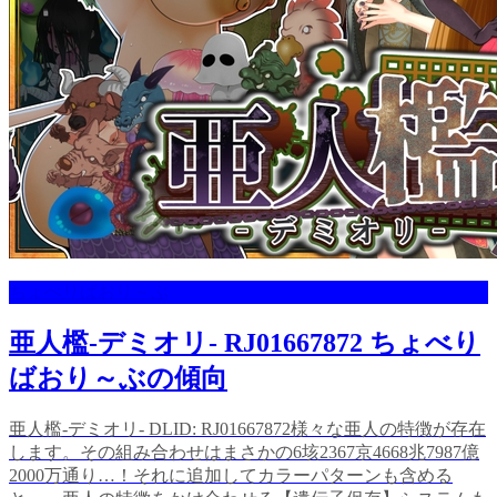
ちょべりばおり～ぶ
亜人檻-デミオリ- RJ01667872 ちょべり
ばおり～ぶの傾向
亜人檻-デミオリ- DLID: RJ01667872様々な亜人の特徴が存在
します。その組み合わせはまさかの6垓2367京4668兆7987億
2000万通り…！それに追加してカラーパターンも含める