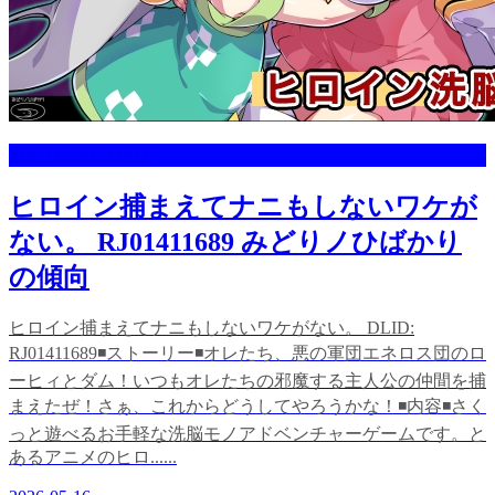
みどりノひばかり
ヒロイン捕まえてナニもしないワケが
ない。 RJ01411689 みどりノひばかり
の傾向
ヒロイン捕まえてナニもしないワケがない。 DLID:
RJ01411689◾️ストーリー◾️オレたち、悪の軍団エネロス団のロ
ーヒィとダム！いつもオレたちの邪魔する主人公の仲間を捕
まえたぜ！さぁ、これからどうしてやろうかな！◾️内容◾️さく
っと遊べるお手軽な洗脳モノアドベンチャーゲームです。と
あるアニメのヒロ......