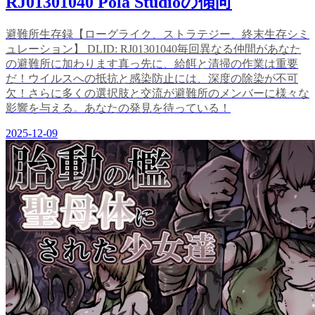
RJ01301040 Pola Studioの傾向
避難所生存録【ローグライク、ストラテジー、終末生存シミ
ュレーション】 DLID: RJ01301040毎回異なる仲間があなた
の避難所に加わります真っ先に、給餌と清掃の作業は重要
だ！ウイルスへの抵抗と感染防止には、深度の除染が不可
欠！さらに多くの選択肢と交流が避難所のメンバーに様々な
影響を与える。あなたの発見を待っている！
2025-12-09