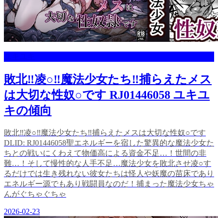
ユキユキ
敗北‼凌○‼魔法少女たち‼捕らえたメス
は大切な性奴○です RJ01446058 ユキユ
キの傾向
敗北‼凌○‼魔法少女たち‼捕らえたメスは大切な性奴○です
DLID: RJ01446058聖エネルギーを宿した驚異的な魔法少女た
ちとの戦いにくわえて物価高による資金不足…！世間の非
難…！そして慢性的な人手不足…魔法少女を敗北させ凌○す
るだけでは生き残れない彼女たちは怪人や妖魔の苗床であり
エネルギー源でもあり戦闘員なのだ！捕まった魔法少女ちゃ
んがぐちゃぐちゃ
2026-02-23