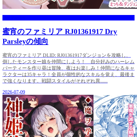
Dry Parsley
蜜宵のファミリア RJ01361917 Dry
Parsleyの傾向
蜜宵のファミリア DLID: RJ01361917ダンジョンを攻略し、
倒したモンスター娘を仲間にしよう！ 自分好みのハーレム
パーティーを作り昼は冒険、夜はお楽しみ！仲間になるキャ
ラクターは35キャラ！全員が個性的なスキルを覚え、最後ま
で強くなります。戦闘スタイルがそれぞれ異......
2026-07-09