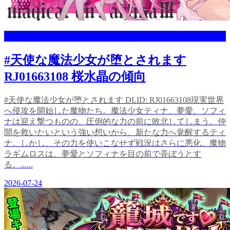
桜水晶
#天使な魔法少女が堕とされます
RJ01663108 桜水晶の傾向
#天使な魔法少女が堕とされます DLID: RJ01663108現実世界
へ侵攻を開始した魔物たち。魔法少女ティナ、夢愛、ソフィ
ナは迎え撃つものの、圧倒的な力の前に敗北してしまう。仲
間を救いたいという強い想いから、新たな力へ覚醒するティ
ナ。しかし、その力を使いこなせず戦況はさらに悪化。魔物
ラギムロスは、夢愛とソフィナを目の前で弄ぼうとす
る。......
2026-07-24