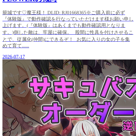
籠城です♡魔王様！ DLID: RJ01668365※ご購入前に必ず
『体験版』で動作確認を行なっていただけます様お願い申し
上げます。(『体験版』はあくまでも動作確認用となりま
す。)倒した敵は、牢屋に確保。 股間に性具を付けさせるこ
とで、従属化(仲間)にできるぞ！ お気に入りの女の子を集
めて育て......
2026-07-17