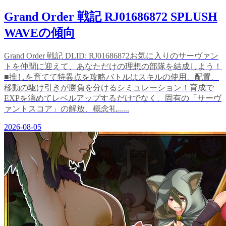
Grand Order 戦記 RJ01686872 SPLUSH
WAVEの傾向
Grand Order 戦記 DLID: RJ01686872お気に入りのサーヴァン
トを仲間に迎えて、あなただけの理想の部隊を結成しよう！
■推しを育てて特異点を攻略バトルはスキルの使用、配置、
移動の駆け引きが勝負を分けるシミュレーション！育成で
EXPを溜めてレベルアップするだけでなく、固有の「サーヴ
ァントスコア」の解放、概念礼......
2026-08-05