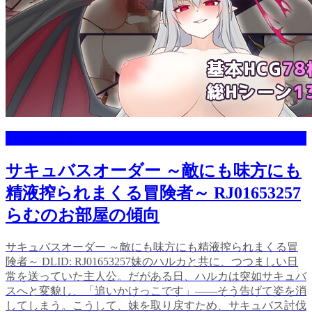
らむのお部屋
サキュバスオーダー ～敵にも味方にも
精液搾られまくる冒険者～ RJ01653257
らむのお部屋の傾向
サキュバスオーダー ～敵にも味方にも精液搾られまくる冒
険者～ DLID: RJ01653257妹のハルカと共に、つつましい日
常を送っていた主人公。だがある日、ハルカは突如サキュバ
スへと変貌し、「追いかけっこです」――そう告げて姿を消
してしまう。こうして、妹を取り戻すため、サキュバス討伐