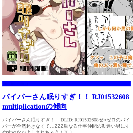
multiplication
パイパーさん眠りすぎ！！ RJ01532608
multiplicationの傾向
パイパーさん眠りすぎ！！ DLID: RJ01532608ゼ○ゼロのパイ
パーが全然起きなくて…ZZZ単なる仕事仲間の勘違い男にす
やすやなかよしされちゃう！?[ ]......