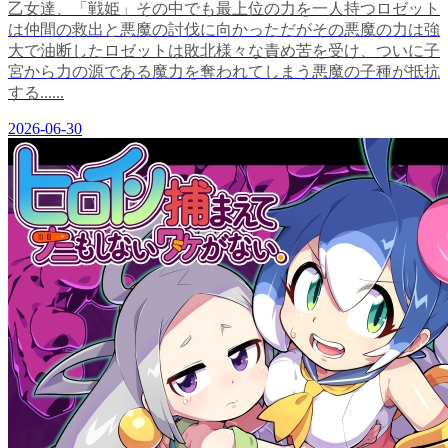
乙女達、「戦姫」その中でも最上位の力を一人持つロゼット
は仲間の救出と悪魔の討伐に向かっただがその悪魔の力は強
大で油断したロゼットは敗北様々な責め苦を受け、ついに子
宮から力の源である魔力を奪われてしまう悪魔の子種が抵抗
する......
2026-06-30