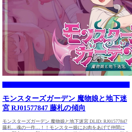
藤札
モンスターズガーデン 魔物娘と地下迷
宮 RJ01577847 藤札の傾向
モンスターズガーデン 魔物娘と地下迷宮 DLID: RJ01577847
藤札…魂の一作…！！モンスター娘にお肉をあげて仲間に