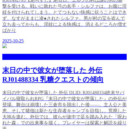
RJ01492795【あらすじ】ある日、エルフの村は謎の男の襲
撃を受ける。戦いに敗れた弓の名手・シルファは、お腹に淫
紋を付けられてしまう。とてつもない快感に抗うことはでき
ず、なすがままに凌●されたシルファ。男が村の宝を盗んで
立ち去ってからも、淫紋による快感は、消えるどころか増す
ばかり
2025-10-25
乳糖クエスト
末日の中で彼女が堕落した 外伝
RJ01488334 乳糖クエストの傾向
末日の中で彼女が堕落した 外伝 DLID: RJ01488334終末サバ
イバル寝取られRPG『末日の中で彼女が堕落した』の外伝が
登場。舞台は崩壊した三倉市を脱出した後——。主人公と美
恵、そして猪佃は新たな生存者キャンプを目指し、荒廃した
大地を進む。外伝では、彼らが途中で足を踏み入れた「呪わ
れた森」での出来事を描く。プレイヤーは探索と解読を繰り
返......