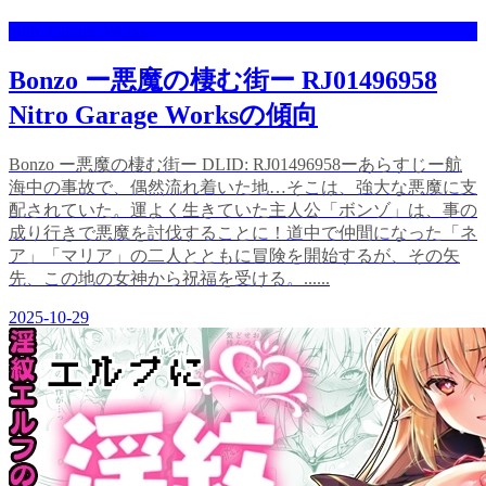
Nitro Garage Works
Bonzo ー悪魔の棲む街ー RJ01496958
Nitro Garage Worksの傾向
Bonzo ー悪魔の棲む街ー DLID: RJ01496958ーあらすじー航
海中の事故で、偶然流れ着いた地…そこは、強大な悪魔に支
配されていた。運よく生きていた主人公「ボンゾ」は、事の
成り行きで悪魔を討伐することに！道中で仲間になった「ネ
ア」「マリア」の二人とともに冒険を開始するが、その矢
先、この地の女神から祝福を受ける。......
2025-10-29